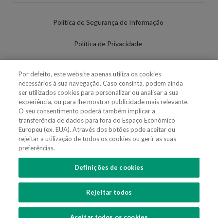
Política de Segurança de Informação
Política de Privacidade
Termos de Utilização
Por defeito, este website apenas utiliza os cookies
necessários à sua navegação. Caso consinta, podem ainda
Política de Cookies
ser utilizados cookies para personalizar ou analisar a sua
experiência, ou para lhe mostrar publicidade mais relevante.
Definições de cookies
O seu consentimento poderá também implicar a
transferência de dados para fora do Espaço Económico
Uso Fraudulento Nome/Marca
Europeu (ex. EUA). Através dos botões pode aceitar ou
rejeitar a utilização de todos os cookies ou gerir as suas
preferências.
Definições de cookies
SIGA-NOS
Rejeitar todos
Copyright 2018 - 2026 © VdA - Vieira de Almeida & Associados - Sociedade de
Advogados e Consultores, SP RL. Todos os direitos reservados.
Created by
SOFTWAY
.
Aceitar todos os cookies