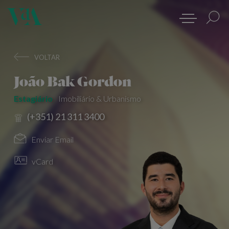
VOLTAR
João Bak Gordon
Estagiário
Imobiliário & Urbanismo
(+351) 21 311 3400
Enviar Email
vCard