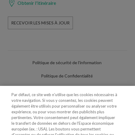
Obtenir l'itinéraire
RECEVOIR LES MISES À JOUR
Politique de sécurité de l'information
Politique de Confidentialité
Conditions d'utilisation
Par défaut, ce site web n'utilise que les cookies nécessaires à
votre navigation. Si vous y consentez, les cookies peuvent
Politique de Cookies
également être utilisés pour personnaliser ou analyser votre
expérience, ou pour vous montrer des publicités plus
Paramètres des cookies
pertinentes. Votre consentement peut également impliquer
le transfert de données en dehors de l'Espace économique
Utilisation Frauduleuse du Nom/Brand
européen (ex. : USA). Les boutons vous permettent
d'accepter ou de refuser l'utilisation de tous les cookies ou