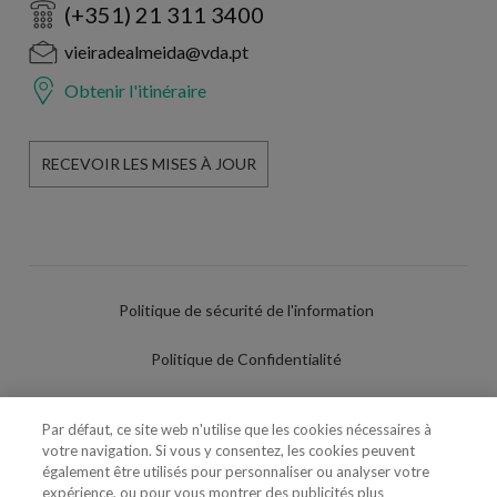
(+351) 21 311 3400
vieiradealmeida@vda.pt
Obtenir l'itinéraire
RECEVOIR LES MISES À JOUR
Politique de sécurité de l'information
Politique de Confidentialité
Conditions d'utilisation
Par défaut, ce site web n'utilise que les cookies nécessaires à
votre navigation. Si vous y consentez, les cookies peuvent
Politique de Cookies
également être utilisés pour personnaliser ou analyser votre
expérience, ou pour vous montrer des publicités plus