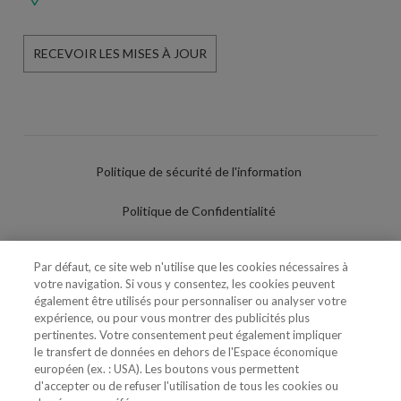
RECEVOIR LES MISES À JOUR
Politique de sécurité de l'information
Politique de Confidentialité
Conditions d'utilisation
Par défaut, ce site web n'utilise que les cookies nécessaires à
votre navigation. Si vous y consentez, les cookies peuvent
Politique de Cookies
également être utilisés pour personnaliser ou analyser votre
expérience, ou pour vous montrer des publicités plus
Paramètres des cookies
pertinentes. Votre consentement peut également impliquer
le transfert de données en dehors de l'Espace économique
Utilisation Frauduleuse du Nom/Brand
européen (ex. : USA). Les boutons vous permettent
d'accepter ou de refuser l'utilisation de tous les cookies ou