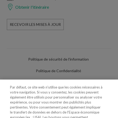
Obtenir l'itinéraire
RECEVOIR LES MISES À JOUR
Politique de sécurité de l'information
Politique de Confidentialité
Conditions d'utilisation
Par défaut, ce site web n'utilise que les cookies nécessaires à
votre navigation. Si vous y consentez, les cookies peuvent
Politique de Cookies
également être utilisés pour personnaliser ou analyser votre
expérience, ou pour vous montrer des publicités plus
Paramètres des cookies
pertinentes. Votre consentement peut également impliquer
le transfert de données en dehors de l'Espace économique
Utilisation Frauduleuse du Nom/Brand
européen (ex. : USA). Les boutons vous permettent