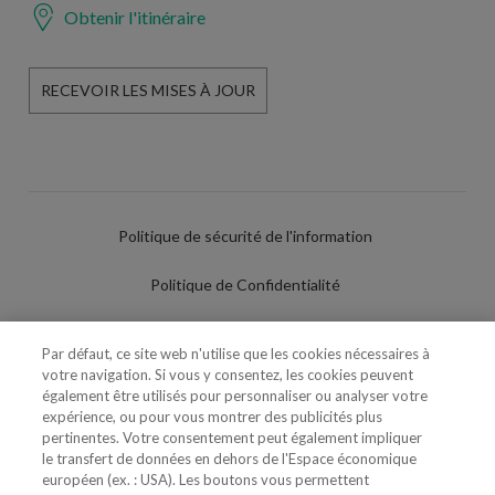
Obtenir l'itinéraire
RECEVOIR LES MISES À JOUR
Politique de sécurité de l'information
Politique de Confidentialité
Conditions d'utilisation
Par défaut, ce site web n'utilise que les cookies nécessaires à
votre navigation. Si vous y consentez, les cookies peuvent
Politique de Cookies
également être utilisés pour personnaliser ou analyser votre
expérience, ou pour vous montrer des publicités plus
Paramètres des cookies
pertinentes. Votre consentement peut également impliquer
le transfert de données en dehors de l'Espace économique
Utilisation Frauduleuse du Nom/Brand
européen (ex. : USA). Les boutons vous permettent