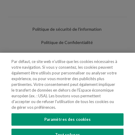
Politique de sécurité de l'information
Politique de Confidentialité
Conditions d'utilisation
Par défaut, ce site web n'utilise que les cookies nécessaires à
votre navigation. Si vous y consentez, les cookies peuvent
Politique de Cookies
également être utilisés pour personnaliser ou analyser votre
expérience, ou pour vous montrer des publicités plus
Paramètres des cookies
pertinentes. Votre consentement peut également impliquer
le transfert de données en dehors de l'Espace économique
Utilisation Frauduleuse du Nom/Brand
européen (ex. : USA). Les boutons vous permettent
d'accepter ou de refuser l'utilisation de tous les cookies ou
de gérer vos préférences.
Paramètres des cookies
SUIVEZ-NOUS
Tout refuser