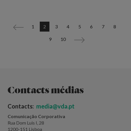
1
2
3
4
5
6
7
8
<
9
10
>
Contacts médias
Contacts:
media@vda.pt
Comunicação Corporativa
Rua Dom Luis I, 28
1200-151 Lisboa