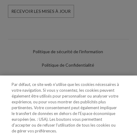
RECEVOIR LES MISES À JOUR
Politique de sécurité de l'information
Politique de Confidentialité
Conditions d'utilisation
Par défaut, ce site web n'utilise que les cookies nécessaires à
votre navigation. Si vous y consentez, les cookies peuvent
Politique de Cookies
également être utilisés pour personnaliser ou analyser votre
expérience, ou pour vous montrer des publicités plus
Paramètres des cookies
pertinentes. Votre consentement peut également impliquer
le transfert de données en dehors de l'Espace économique
Utilisation Frauduleuse du Nom/Brand
européen (ex. : USA). Les boutons vous permettent
d'accepter ou de refuser l'utilisation de tous les cookies ou
de gérer vos préférences.