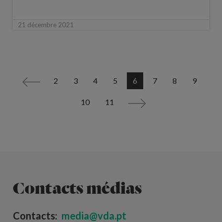
21 décembre 2021
2
3
4
5
6
7
8
9
<
10
11
>
Contacts médias
Contacts:
media@vda.pt