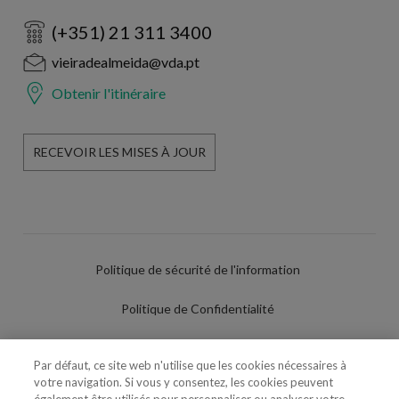
(+351) 21 311 3400
vieiradealmeida@vda.pt
Obtenir l'itinéraire
RECEVOIR LES MISES À JOUR
Politique de sécurité de l'information
Politique de Confidentialité
Conditions d'utilisation
Par défaut, ce site web n'utilise que les cookies nécessaires à
votre navigation. Si vous y consentez, les cookies peuvent
Politique de Cookies