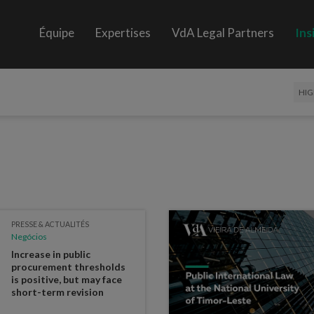
Équipe
Expertises
VdA Legal Partners
Ins
HIG
PRESSE & ACTUALITÉS
Negócios
Increase in public
procurement thresholds
is positive, but may face
short-term revision