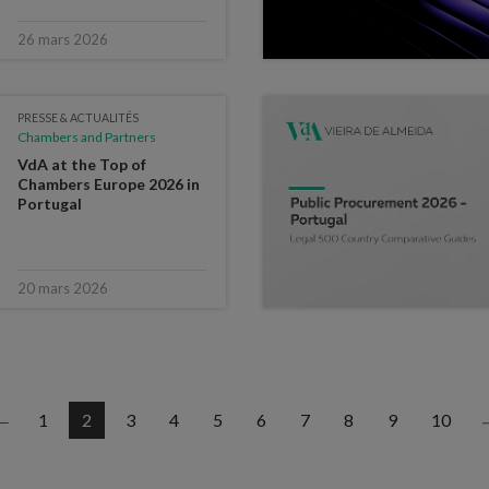
26 mars 2026
PRESSE & ACTUALITÉS
Chambers and Partners
VdA at the Top of
Chambers Europe 2026 in
Portugal
20 mars 2026
1
2
3
4
5
6
7
8
9
10