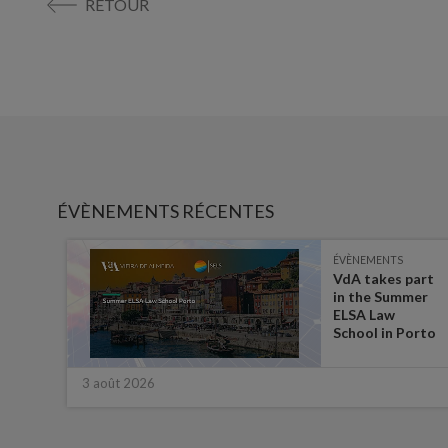
RETOUR
ÉVÈNEMENTS RÉCENTES
ÉVÈNEMENTS
es on
VdA takes part
in the Summer
ate
ELSA Law
 for
School in Porto
3 août 2026