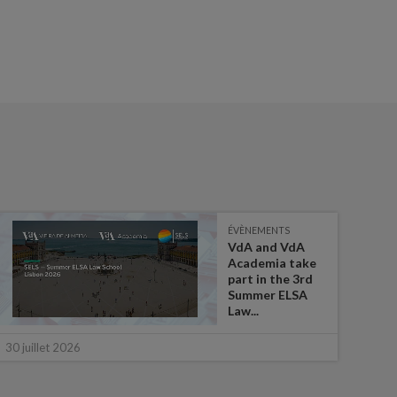
ÉVÈNEMENTS
VdA and VdA
Academia take
part in the 3rd
Summer ELSA
Law...
16 ju
30 juillet 2026