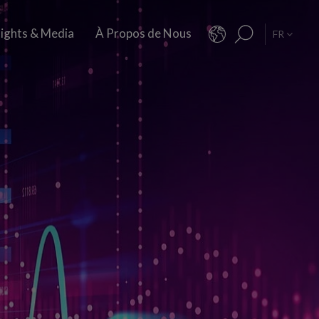
sights & Media
À Propos de Nous
FR