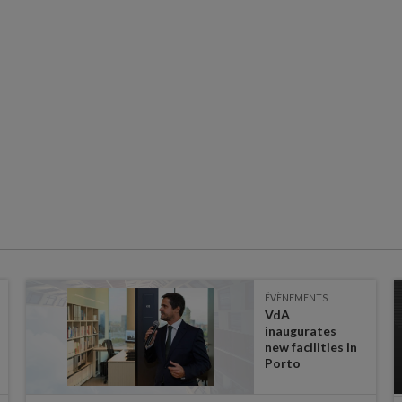
ÉVÈNEMENTS
VdA
inaugurates
new facilities in
Porto