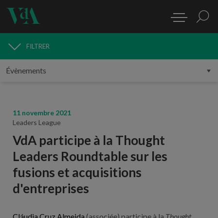
FILTRER
MÉDIAS
11 novembre 2021
Leaders League
VdA participe à la Thought
Leaders Roundtable sur les
fusions et acquisitions
d'entreprises
Cláudia Cruz Almeida
(associée) participe à la
Thought