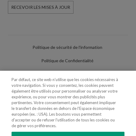
RECEVOIR LES MISES À JOUR
Politique de sécurité de l'information
Politique de Confidentialité
Conditions d'utilisation
Par défaut, ce site web n'utilise que les cookies nécessaires à
votre navigation. Si vous y consentez, les cookies peuvent
Politique de Cookies
également être utilisés pour personnaliser ou analyser votre
expérience, ou pour vous montrer des publicités plus
Paramètres des cookies
pertinentes. Votre consentement peut également impliquer
le transfert de données en dehors de l'Espace économique
Utilisation Frauduleuse du Nom/Brand
européen (ex. : USA). Les boutons vous permettent
d'accepter ou de refuser l'utilisation de tous les cookies ou
de gérer vos préférences.