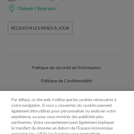
Obtenir l'itinéraire
RECEVOIR LES MISES À JOUR
Politique de sécurité de l'information
Politique de Confidentialité
Conditions d'utilisation
Par défaut, ce site web n'utilise que les cookies nécessaires à
votre navigation. Si vous y consentez, les cookies peuvent
Politique de Cookies
également être utilisés pour personnaliser ou analyser votre
expérience, ou pour vous montrer des publicités plus
Paramètres des cookies
pertinentes. Votre consentement peut également impliquer
le transfert de données en dehors de l'Espace économique
Utilisation Frauduleuse du Nom/Brand
européen (ex. : USA). Les boutons vous permettent