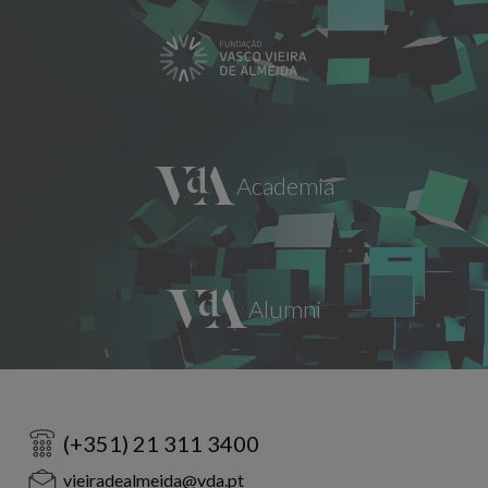
(+351) 21 311 3400
vieiradealmeida@vda.pt