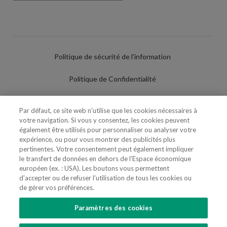
Politique de sécurité de l'information
Politique de Confidentialité
Conditions d'utilisation
Par défaut, ce site web n'utilise que les cookies nécessaires à
votre navigation. Si vous y consentez, les cookies peuvent
Politique de Cookies
également être utilisés pour personnaliser ou analyser votre
expérience, ou pour vous montrer des publicités plus
Paramètres des cookies
pertinentes. Votre consentement peut également impliquer
le transfert de données en dehors de l'Espace économique
Utilisation Frauduleuse du Nom/Brand
européen (ex. : USA). Les boutons vous permettent
d'accepter ou de refuser l'utilisation de tous les cookies ou
de gérer vos préférences.
Paramètres des cookies
SUIVEZ-NOUS