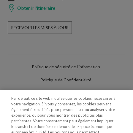
Obtenir l'itinéraire
RECEVOIR LES MISES À JOUR
Politique de sécurité de l'information
Politique de Confidentialité
Conditions d'utilisation
Par défaut, ce site web n'utilise que les cookies nécessaires à
votre navigation. Si vous y consentez, les cookies peuvent
Politique de Cookies
également être utilisés pour personnaliser ou analyser votre
expérience, ou pour vous montrer des publicités plus
Paramètres des cookies
pertinentes. Votre consentement peut également impliquer
le transfert de données en dehors de l'Espace économique
Utilisation Frauduleuse du Nom/Brand
européen (ex. : USA). Les boutons vous permettent