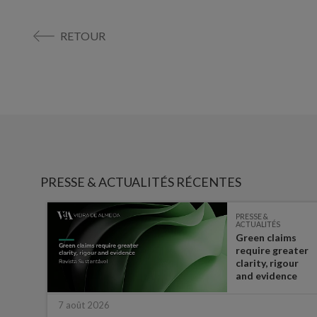
RETOUR
PRESSE & ACTUALITÉS RÉCENTES
PRESSE &
ACTUALITÉS
Green claims
 the
require greater
t in
clarity, rigour
half
and evidence
7 août 2026