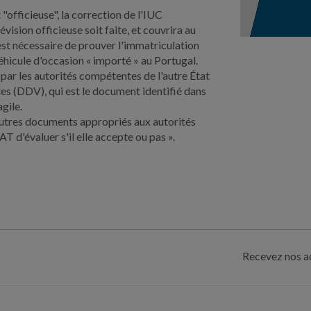
"officieuse", la correction de l'IUC
ision officieuse soit faite, et couvrira au
est nécessaire de prouver l'immatriculation
véhicule d'occasion « importé » au Portugal.
ar les autorités compétentes de l'autre État
les (DDV), qui est le document identifié dans
agile.
autres documents appropriés aux autorités
T d'évaluer s'il elle accepte ou pas ».
Recevez nos ac