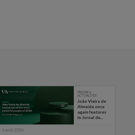
PRESSE &
ACTUALITÉS
João Vieira de
Almeida once
again features
in Jornal de...
3 août 2026