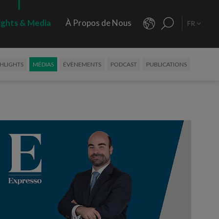
ights & Media
À Propos de Nous
FR
HLIGHTS
MÉDIAS
ÉVÈNEMENTS
PODCAST
PUBLICATIONS