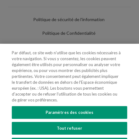
Politique de sécurité de l'information
Politique de Confidentialité
Conditions d'utilisation
Par défaut, ce site web n'utilise que les cookies nécessaires à
votre navigation. Si vous y consentez, les cookies peuvent
Politique de Cookies
également être utilisés pour personnaliser ou analyser votre
expérience, ou pour vous montrer des publicités plus
Paramètres des cookies
pertinentes. Votre consentement peut également impliquer
le transfert de données en dehors de l'Espace économique
Utilisation Frauduleuse du Nom/Brand
européen (ex. : USA). Les boutons vous permettent
d'accepter ou de refuser l'utilisation de tous les cookies ou
de gérer vos préférences.
Paramètres des cookies
SUIVEZ-NOUS
Tout refuser
Copyright 2018 - 2026 © VdA - Vieira de Almeida & Associados - Sociedade de
Advogados e Consultores, SP RL. Todos os direitos reservados.