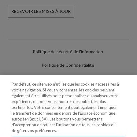
RECEVOIR LES MISES À JOUR
Politique de sécurité de l'information
Politique de Confidentialité
Conditions d'utilisation
Par défaut, ce site web n'utilise que les cookies nécessaires à
votre navigation. Si vous y consentez, les cookies peuvent
Politique de Cookies
également être utilisés pour personnaliser ou analyser votre
expérience, ou pour vous montrer des publicités plus
Paramètres des cookies
pertinentes. Votre consentement peut également impliquer
le transfert de données en dehors de l'Espace économique
Utilisation Frauduleuse du Nom/Brand
européen (ex. : USA). Les boutons vous permettent
d'accepter ou de refuser l'utilisation de tous les cookies ou
de gérer vos préférences.