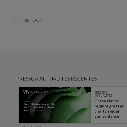
RETOUR
PRESSE & ACTUALITÉS RÉCENTES
PRESSE &
ACTUALITÉS
Green claims
 the
require greater
t in
clarity, rigour
half
and evidence