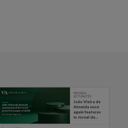
PRESSE &
ACTUALITÉS
João Vieira de
Almeida once
again features
in Jornal de...