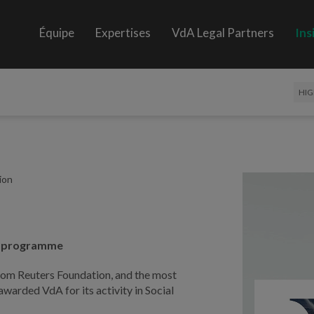
Équipe
Expertises
VdA Legal Partners
Ins
HIG
ion
ty programme
som Reuters Foundation, and the most
warded VdA for its activity in Social