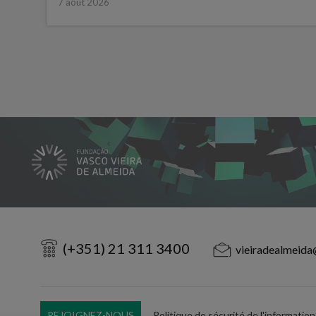
7 août 2026
(+351) 21 311 3400
vieiradealmeida
REJOIGNEZ-NOUS
Politique de sécurité de l'information