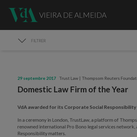
VIEIRA DE ALMEIDA
FILTRER
MÉDIAS
29 septembre 2017
Trust Law | Thompsom Reuters Foundat
Domestic Law Firm of the Year
VdA awarded for its Corporate Social Responsibili
In a ceremony in London, TrustLaw, a platform of Thomp
renowned international Pro Bono legal services network, a
Responsibility matters.