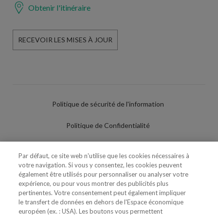
Obtenir l'itinéraire
RECEVOIR LES MISES À JOUR
Politique de sécurité de l'information
Politique de Confidentialité
Conditions d'utilisation
Par défaut, ce site web n'utilise que les cookies nécessaires à
votre navigation. Si vous y consentez, les cookies peuvent
Politique de Cookies
également être utilisés pour personnaliser ou analyser votre
expérience, ou pour vous montrer des publicités plus
Paramètres des cookies
pertinentes. Votre consentement peut également impliquer
le transfert de données en dehors de l'Espace économique
Utilisation Frauduleuse du Nom/Brand
européen (ex. : USA). Les boutons vous permettent