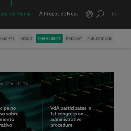
ights & Media
À Propos de Nous
FR
HLIGHTS
MÉDIAS
ÉVÈNEMENTS
PODCAST
PUBLICATIONS