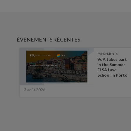
ÉVÈNEMENTS RÉCENTES
ÉVÈNEMENTS
es on
VdA takes part
in the Summer
ate
ELSA Law
 for
School in Porto
3 août 2026