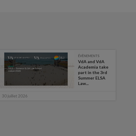
ÉVÈNEMENTS
VdA and VdA
Academia take
part in the 3rd
Summer ELSA
Law...
16 ju
30 juillet 2026