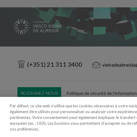
(+351) 21 311 3400
vieiradealmeida
REJOIGNEZ-NOUS
Politique de sécurité de l'information
Utilisation Frauduleuse du Nom/Brand
Par défaut, ce site web n'utilise que les cookies nécessaires à votre nav
également être utilisés pour personnaliser ou analyser votre expérience
pertinentes. Votre consentement peut également impliquer le transfer
européen (ex. : USA). Les boutons vous permettent d'accepter ou de refus
vos préférences.