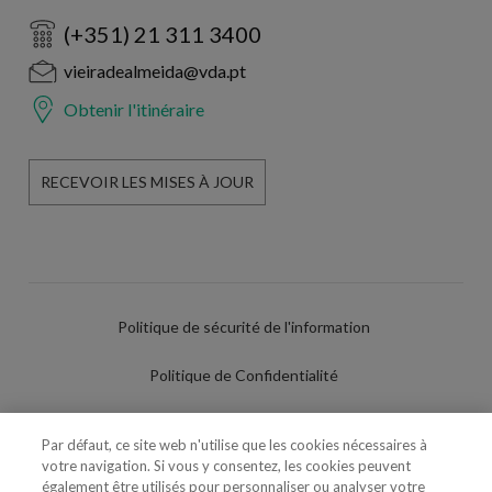
(+351) 21 311 3400
vieiradealmeida@vda.pt
Obtenir l'itinéraire
RECEVOIR LES MISES À JOUR
Politique de sécurité de l'information
Politique de Confidentialité
Conditions d'utilisation
Par défaut, ce site web n'utilise que les cookies nécessaires à
votre navigation. Si vous y consentez, les cookies peuvent
Politique de Cookies
également être utilisés pour personnaliser ou analyser votre