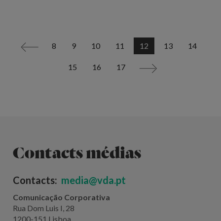
8
9
10
11
12
13
14
<
15
16
17
>
Contacts médias
Contacts:
media@vda.pt
Comunicação Corporativa
Rua Dom Luis I, 28
1200-151 Lisboa