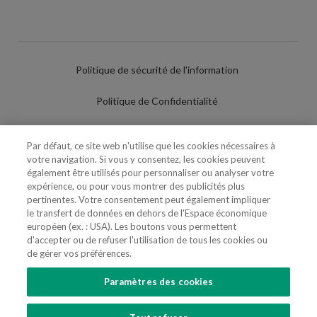
Politique de sécurité de l'information
Politique de Confidentialité
Conditions d'utilisation
Par défaut, ce site web n'utilise que les cookies nécessaires à
votre navigation. Si vous y consentez, les cookies peuvent
Politique de Cookies
également être utilisés pour personnaliser ou analyser votre
expérience, ou pour vous montrer des publicités plus
Paramètres des cookies
pertinentes. Votre consentement peut également impliquer
le transfert de données en dehors de l'Espace économique
Utilisation Frauduleuse du Nom/Brand
européen (ex. : USA). Les boutons vous permettent
d'accepter ou de refuser l'utilisation de tous les cookies ou
de gérer vos préférences.
Paramètres des cookies
SUIVEZ-NOUS