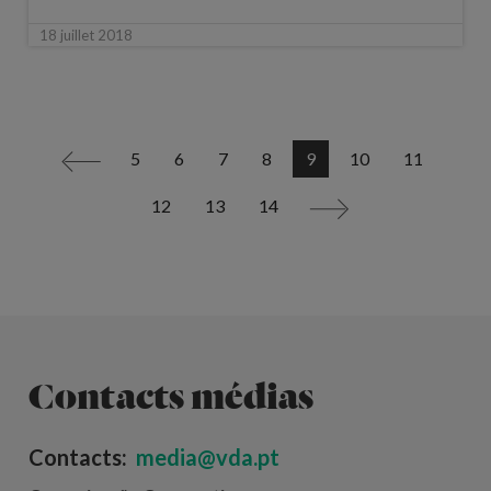
18 juillet 2018
5
6
7
8
9
10
11
<
12
13
14
>
Contacts médias
Contacts:
media@vda.pt