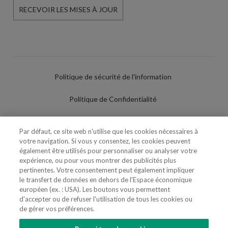
RECEVOIR LES MISES À JOUR
Politique de sécurité de l'information
Politique de Confidentialité
Conditions d'utilisation
Par défaut, ce site web n'utilise que les cookies nécessaires à
votre navigation. Si vous y consentez, les cookies peuvent
Politique de Cookies
également être utilisés pour personnaliser ou analyser votre
expérience, ou pour vous montrer des publicités plus
Paramètres des cookies
pertinentes. Votre consentement peut également impliquer
le transfert de données en dehors de l'Espace économique
Utilisation Frauduleuse du Nom/Brand
européen (ex. : USA). Les boutons vous permettent
d'accepter ou de refuser l'utilisation de tous les cookies ou
de gérer vos préférences.