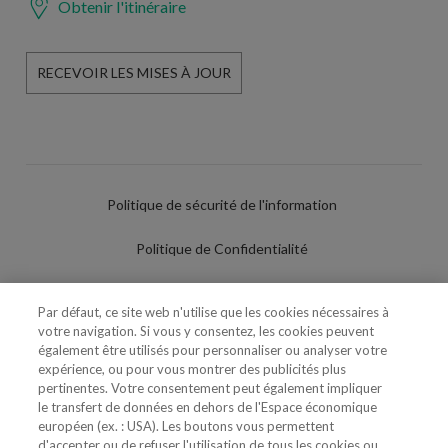
Obtenir l'itinéraire
RECEVOIR LES MISES À JOUR
Politique de sécurité de l'information
Politique de Confidentialité
Conditions d'utilisation
Par défaut, ce site web n'utilise que les cookies nécessaires à
votre navigation. Si vous y consentez, les cookies peuvent
Politique de Cookies
également être utilisés pour personnaliser ou analyser votre
expérience, ou pour vous montrer des publicités plus
Paramètres des cookies
pertinentes. Votre consentement peut également impliquer
le transfert de données en dehors de l'Espace économique
Utilisation Frauduleuse du Nom/Brand
européen (ex. : USA). Les boutons vous permettent
d'accepter ou de refuser l'utilisation de tous les cookies ou