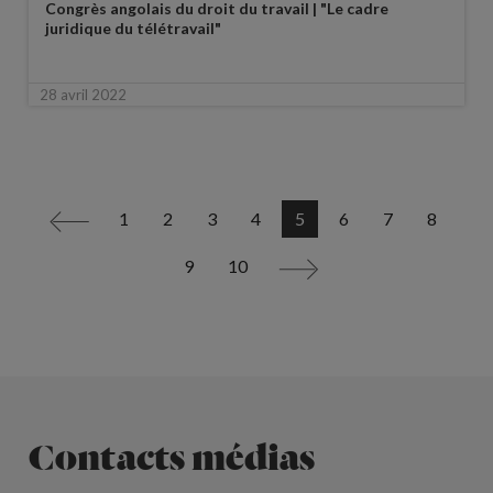
Congrès angolais du droit du travail | "Le cadre
juridique du télétravail"
28 avril 2022
1
2
3
4
5
6
7
8
<
9
10
>
Contacts médias