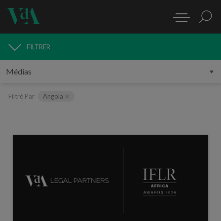
FILTRER
MÉDIAS
Filtré Par
Angola