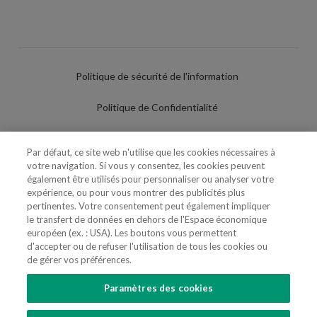
Politique de sécurité de l'information
Politique de Confidentialité
Conditions d'utilisation
Par défaut, ce site web n'utilise que les cookies nécessaires à
votre navigation. Si vous y consentez, les cookies peuvent
Politique de Cookies
également être utilisés pour personnaliser ou analyser votre
expérience, ou pour vous montrer des publicités plus
Paramètres des cookies
pertinentes. Votre consentement peut également impliquer
le transfert de données en dehors de l'Espace économique
Utilisation Frauduleuse du Nom/Brand
européen (ex. : USA). Les boutons vous permettent
d'accepter ou de refuser l'utilisation de tous les cookies ou
de gérer vos préférences.
Paramètres des cookies
SUIVEZ-NOUS