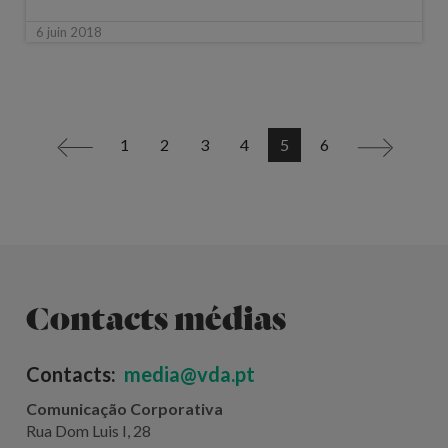
6 juin 2018
1
2
3
4
5
6
<
>
Contacts médias
Contacts:
media@vda.pt
Comunicação Corporativa
Rua Dom Luis I, 28