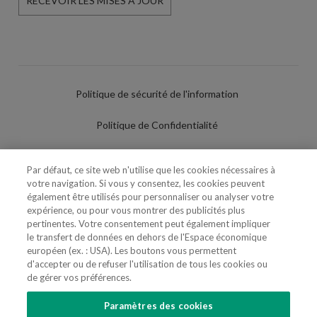
RECEVOIR LES MISES À JOUR
Politique de sécurité de l'information
Politique de Confidentialité
Conditions d'utilisation
Par défaut, ce site web n'utilise que les cookies nécessaires à
votre navigation. Si vous y consentez, les cookies peuvent
Politique de Cookies
également être utilisés pour personnaliser ou analyser votre
expérience, ou pour vous montrer des publicités plus
Paramètres des cookies
pertinentes. Votre consentement peut également impliquer
le transfert de données en dehors de l'Espace économique
Utilisation Frauduleuse du Nom/Brand
européen (ex. : USA). Les boutons vous permettent
d'accepter ou de refuser l'utilisation de tous les cookies ou
de gérer vos préférences.
Paramètres des cookies