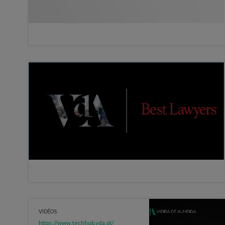
VIDÉOS
https://www.techhub.vda.pt/