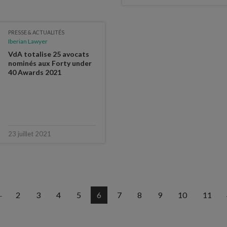
PRESSE & ACTUALITÉS
Iberian Lawyer
VdA totalise 25 avocats
nominés aux Forty under
40 Awards 2021
23 juillet 2021
2
3
4
5
6
7
8
9
10
11