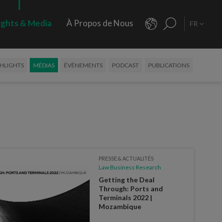
ights & Media
À Propos de Nous
FR
HLIGHTS
MÉDIAS
ÉVÈNEMENTS
PODCAST
PUBLICATIONS
PRESSE & ACTUALITÉS
Law Business Research
Getting the Deal
Through: Ports and
Terminals 2022 |
Mozambique