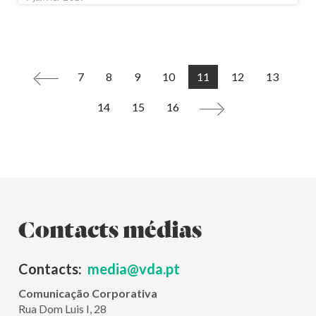
7
8
9
10
11
12
13
<
14
15
16
>
Contacts médias
Contacts:
media@vda.pt
Comunicação Corporativa
Rua Dom Luis I, 28