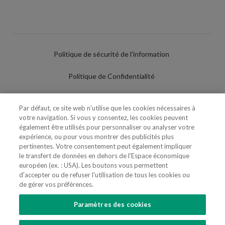
Politique de sécurité de l'information
Politique de Confidentialité
Conditions d'utilisation
Par défaut, ce site web n'utilise que les cookies nécessaires à
votre navigation. Si vous y consentez, les cookies peuvent
Politique de Cookies
également être utilisés pour personnaliser ou analyser votre
expérience, ou pour vous montrer des publicités plus
Paramètres des cookies
pertinentes. Votre consentement peut également impliquer
le transfert de données en dehors de l'Espace économique
Utilisation Frauduleuse du Nom/Brand
européen (ex. : USA). Les boutons vous permettent
d'accepter ou de refuser l'utilisation de tous les cookies ou
de gérer vos préférences.
Paramètres des cookies
SUIVEZ-NOUS