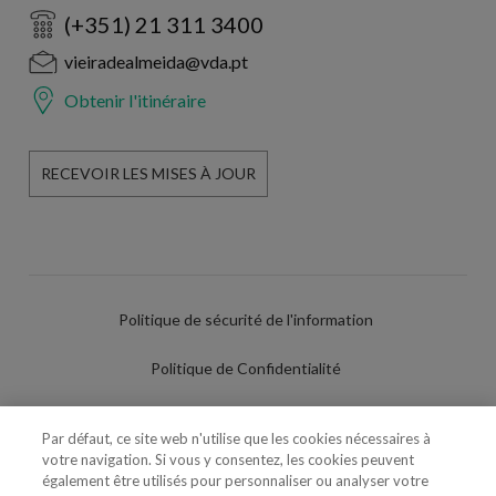
(+351) 21 311 3400
vieiradealmeida@vda.pt
Obtenir l'itinéraire
RECEVOIR LES MISES À JOUR
Politique de sécurité de l'information
Politique de Confidentialité
Conditions d'utilisation
Par défaut, ce site web n'utilise que les cookies nécessaires à
votre navigation. Si vous y consentez, les cookies peuvent
Politique de Cookies
également être utilisés pour personnaliser ou analyser votre