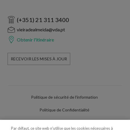
(+351) 21 311 3400
vieiradealmeida@vda.pt
Obtenir l'itinéraire
RECEVOIR LES MISES À JOUR
Politique de sécurité de l'information
Politique de Confidentialité
Conditions d'utilisation
Par défaut, ce site web n'utilise que les cookies nécessaires à