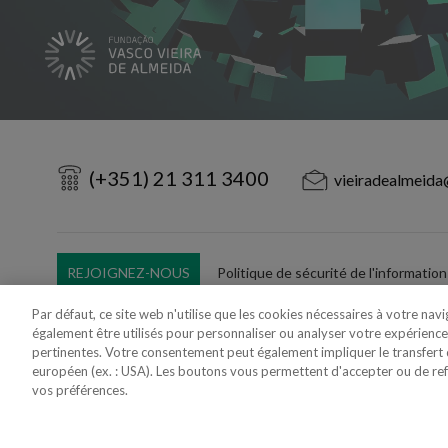
(+351) 21 311 3400
vieiradealmeida
REJOIGNEZ-NOUS
Politique de sécurité de l'information
Utilisation Frauduleuse du Nom/Brand
Par défaut, ce site web n'utilise que les cookies nécessaires à votre nav
également être utilisés pour personnaliser ou analyser votre expérience
pertinentes. Votre consentement peut également impliquer le transfer
européen (ex. : USA). Les boutons vous permettent d'accepter ou de refus
vos préférences.
Copyright 2018 - 2026 © VdA - Vieira de Almeida & Associados - Sociedade d
Created by
SOFTWAY
.