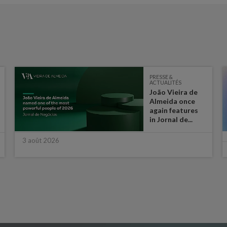
PRESSE &
ACTUALITÉS
João Vieira de
Almeida once
again features
in Jornal de...
3 août 2026