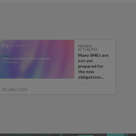
PRESSE &
ACTUALITÉS
Many SMEs are
not yet
prepared for
the new
obligations...
28 ju
30 juillet 2026