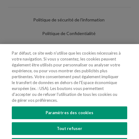
Politique de sécurité de l'information
Politique de Confidentialité
Conditions d'utilisation
Par défaut, ce site web n'utilise que les cookies nécessaires à
votre navigation. Si vous y consentez, les cookies peuvent
Politique de Cookies
également être utilisés pour personnaliser ou analyser votre
expérience, ou pour vous montrer des publicités plus
Paramètres des cookies
pertinentes. Votre consentement peut également impliquer
le transfert de données en dehors de l'Espace économique
Utilisation Frauduleuse du Nom/Brand
européen (ex. : USA). Les boutons vous permettent
d'accepter ou de refuser l'utilisation de tous les cookies ou
de gérer vos préférences.
Paramètres des cookies
SUIVEZ-NOUS
Tout refuser
Copyright 2018 - 2026 © VdA - Vieira de Almeida & Associados - Sociedade de
Advogados e Consultores, SP RL. Todos os direitos reservados.