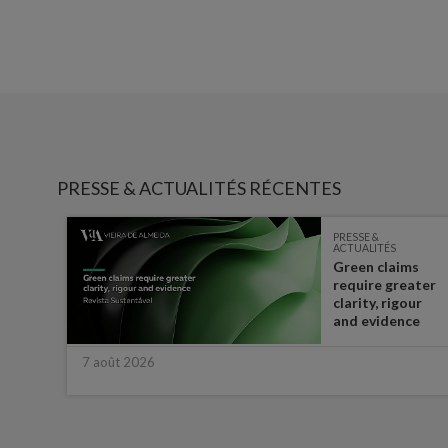
PRESSE & ACTUALITÉS RÉCENTES
PRESSE &
ACTUALITÉS
Green claims
 the
require greater
t in
clarity, rigour
half
and evidence
7 août 2026