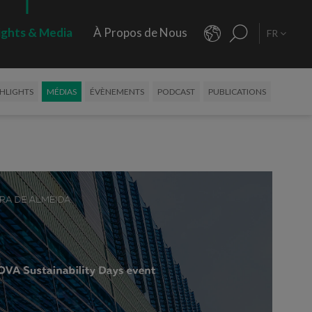
ights & Media
À Propos de Nous
FR
HLIGHTS
MÉDIAS
ÉVÈNEMENTS
PODCAST
PUBLICATIONS