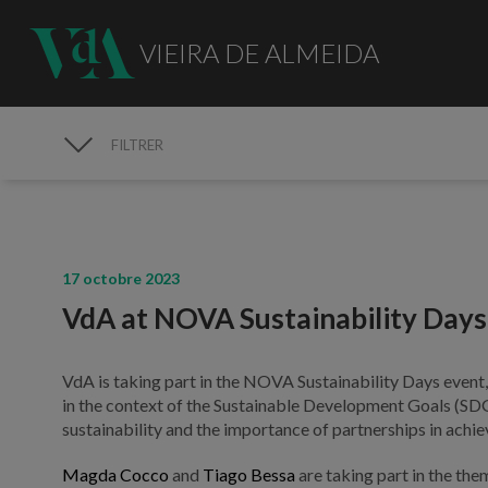
VIEIRA DE ALMEIDA
FILTRER
MÉDIAS
17 octobre 2023
VdA at NOVA Sustainability Days
VdA is taking part in the NOVA Sustainability Days even
in the context of the Sustainable Development Goals (SDGs
sustainability and the importance of partnerships in achi
Magda Cocco
and
Tiago Bessa
are taking part in the the