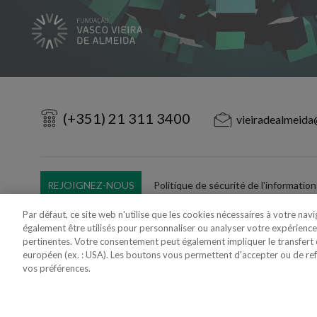
(+351) 21 311 3400
vieiradealmeida
REJOIGNEZ-NOUS
Politique de sécurité de l'information
Utilisation Frauduleuse du Nom/Brand
Par défaut, ce site web n'utilise que les cookies nécessaires à votre nav
également être utilisés pour personnaliser ou analyser votre expérience
pertinentes. Votre consentement peut également impliquer le transfer
européen (ex. : USA). Les boutons vous permettent d'accepter ou de refus
vos préférences.
Copyright 2018 - 2026 © VdA - Vieira de Almeida & Associados - Sociedade d
Created by
SOFTWAY
.