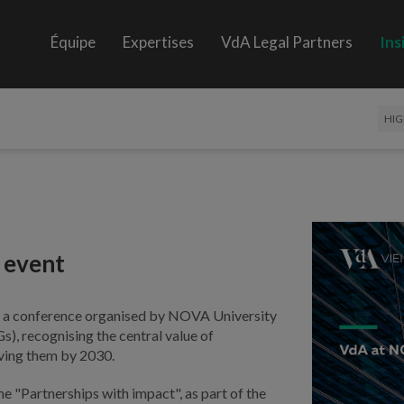
Équipe
Expertises
VdA Legal Partners
Ins
HIG
 event
t, a conference organised by NOVA University
), recognising the central value of
eving them by 2030.
me "Partnerships with impact", as part of the