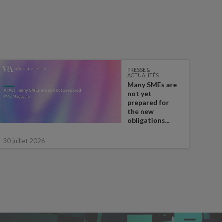
PRESSE &
ACTUALITÉS
Many SMEs are
not yet
prepared for
the new
obligations...
28 ju
30 juillet 2026