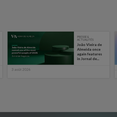
PRESSE &
ACTUALITÉS
João Vieira de
Almeida once
again features
in Jornal de...
3 août 2026