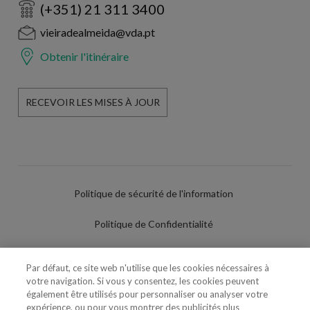
(+351) 21 311 3400
vieiradealmeida@vda.pt
Obtenir l'itinéraire
RECEVOIR LES MISES À JOUR
Politique de sécurité de l'information
Politique de Confidentialité
Conditions d'utilisation
Par défaut, ce site web n'utilise que les cookies nécessaires à
votre navigation. Si vous y consentez, les cookies peuvent
Politique de Cookies
également être utilisés pour personnaliser ou analyser votre
expérience, ou pour vous montrer des publicités plus