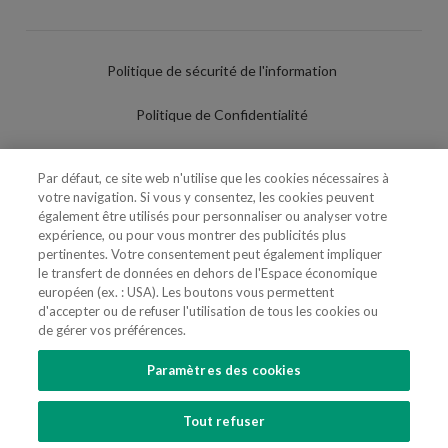
Politique de sécurité de l'information
Politique de Confidentialité
Conditions d'utilisation
Par défaut, ce site web n'utilise que les cookies nécessaires à
votre navigation. Si vous y consentez, les cookies peuvent
Politique de Cookies
également être utilisés pour personnaliser ou analyser votre
expérience, ou pour vous montrer des publicités plus
Paramètres des cookies
pertinentes. Votre consentement peut également impliquer
le transfert de données en dehors de l'Espace économique
Utilisation Frauduleuse du Nom/Brand
européen (ex. : USA). Les boutons vous permettent
d'accepter ou de refuser l'utilisation de tous les cookies ou
de gérer vos préférences.
Paramètres des cookies
SUIVEZ-NOUS
Tout refuser
Copyright 2018 - 2026 © VdA - Vieira de Almeida & Associados - Sociedade de