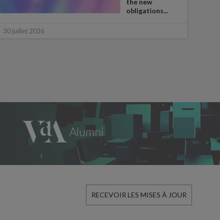
the new
obligations...
28 ju
30 juillet 2026
RECEVOIR LES MISES À JOUR