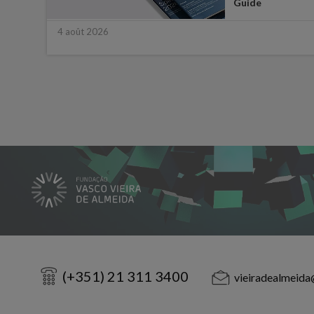
e
Guide
4 août 2026
(+351) 21 311 3400
vieiradealmeida