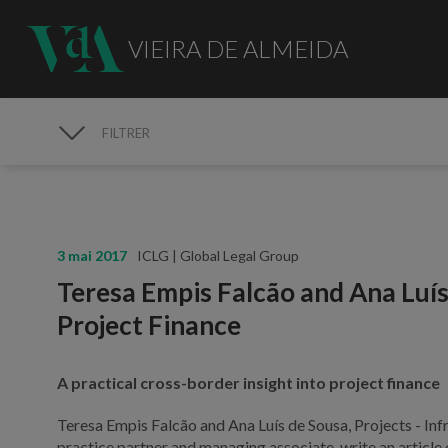
VIEIRA DE ALMEIDA
FILTRER
MÉDIAS
3 mai 2017
ICLG | Global Legal Group
Teresa Empis Falcão and Ana Luís
Project Finance
A practical cross-border insight into project finance
Teresa Empis Falcão and Ana Luís de Sousa, Projects - In
practice partner and managing associate, write an article