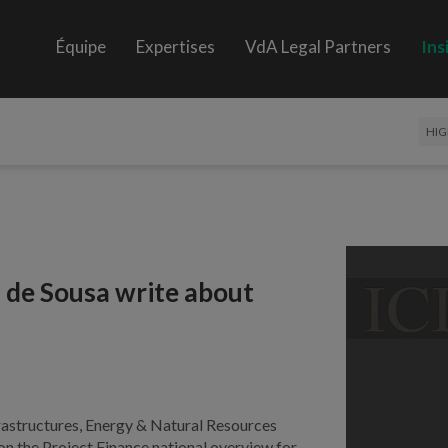
Équipe
Expertises
VdA Legal Partners
Ins
HIG
 de Sousa write about
frastructures, Energy & Natural Resources
 on the Project Finance national overview for