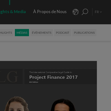
ights & Media
À Propos de Nous
FR
HLIGHTS
MÉDIAS
ÉVÈNEMENTS
PODCAST
PUBLICATIONS