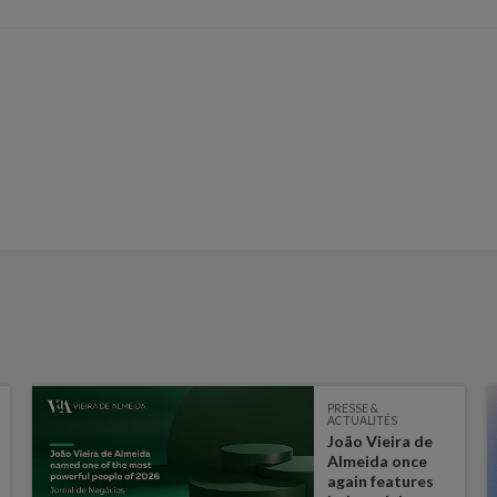
PRESSE &
ACTUALITÉS
João Vieira de
Almeida once
again features