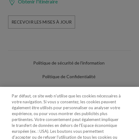
Obtenir l'itinéraire
RECEVOIR LES MISES À JOUR
Politique de sécurité de l'information
Politique de Confidentialité
Conditions d'utilisation
Par défaut, ce site web n'utilise que les cookies nécessaires à
votre navigation. Si vous y consentez, les cookies peuvent
Politique de Cookies
également être utilisés pour personnaliser ou analyser votre
expérience, ou pour vous montrer des publicités plus
Paramètres des cookies
pertinentes. Votre consentement peut également impliquer
le transfert de données en dehors de l'Espace économique
Utilisation Frauduleuse du Nom/Brand
européen (ex. : USA). Les boutons vous permettent
d'accepter ou de refuser l'utilisation de tous les cookies ou