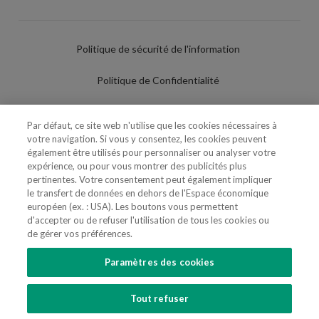
Politique de sécurité de l'information
Politique de Confidentialité
Conditions d'utilisation
Par défaut, ce site web n'utilise que les cookies nécessaires à
votre navigation. Si vous y consentez, les cookies peuvent
Politique de Cookies
également être utilisés pour personnaliser ou analyser votre
expérience, ou pour vous montrer des publicités plus
Paramètres des cookies
pertinentes. Votre consentement peut également impliquer
le transfert de données en dehors de l'Espace économique
Utilisation Frauduleuse du Nom/Brand
européen (ex. : USA). Les boutons vous permettent
d'accepter ou de refuser l'utilisation de tous les cookies ou
de gérer vos préférences.
Paramètres des cookies
SUIVEZ-NOUS
Tout refuser
Copyright 2018 - 2026 © VdA - Vieira de Almeida & Associados - Sociedade de