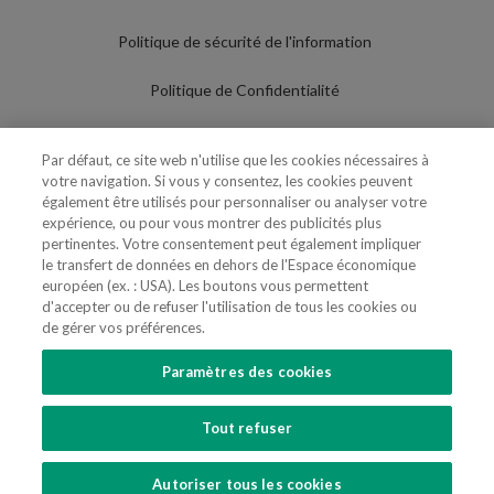
Politique de sécurité de l'information
Politique de Confidentialité
Conditions d'utilisation
Par défaut, ce site web n'utilise que les cookies nécessaires à
votre navigation. Si vous y consentez, les cookies peuvent
Politique de Cookies
également être utilisés pour personnaliser ou analyser votre
expérience, ou pour vous montrer des publicités plus
Paramètres des cookies
pertinentes. Votre consentement peut également impliquer
le transfert de données en dehors de l'Espace économique
Utilisation Frauduleuse du Nom/Brand
européen (ex. : USA). Les boutons vous permettent
d'accepter ou de refuser l'utilisation de tous les cookies ou
de gérer vos préférences.
Paramètres des cookies
SUIVEZ-NOUS
Tout refuser
Copyright 2018 - 2026 © VdA - Vieira de Almeida & Associados - Sociedade de
Advogados e Consultores, SP RL. Todos os direitos reservados.
Created by
SOFTWAY
.
Autoriser tous les cookies