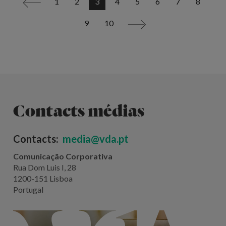
1
2
3
4
5
6
7
8
<
9
10
>
Contacts médias
Contacts:
media@vda.pt
Comunicação Corporativa
Rua Dom Luis I, 28
1200-151 Lisboa
Portugal