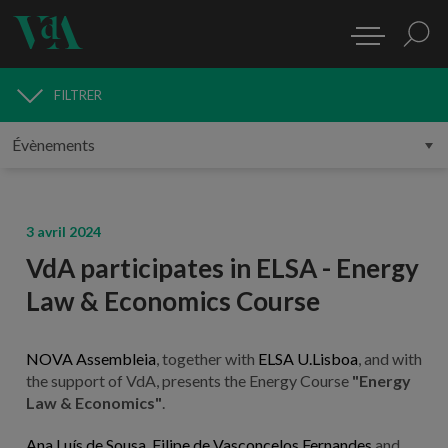
FILTRER
MÉDIAS
3 avril 2024
VdA participates in ELSA - Energy
Law & Economics Course
NOVA Assembleia
, together with
ELSA U.Lisboa
, and with
the support of VdA, presents the Energy Course
"Energy
Law & Economics"
.
Ana Luís de Sousa
,
Filipe de Vasconcelos Fernandes
and