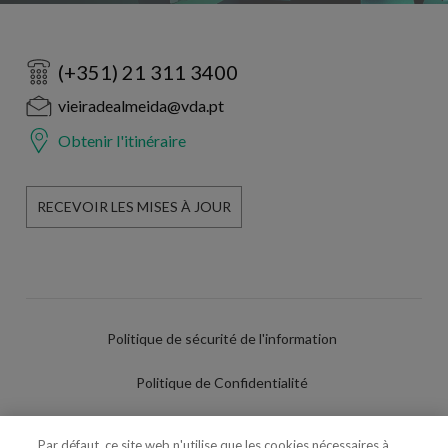
(+351) 21 311 3400
vieiradealmeida@vda.pt
Obtenir l'itinéraire
RECEVOIR LES MISES À JOUR
Politique de sécurité de l'information
Politique de Confidentialité
Conditions d'utilisation
Par défaut, ce site web n'utilise que les cookies nécessaires à