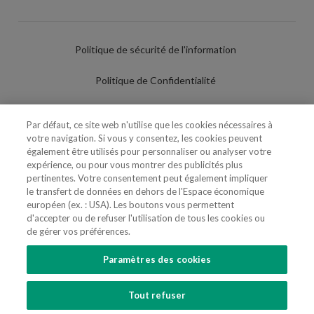
Politique de sécurité de l'information
Politique de Confidentialité
Conditions d'utilisation
Par défaut, ce site web n'utilise que les cookies nécessaires à
votre navigation. Si vous y consentez, les cookies peuvent
Politique de Cookies
également être utilisés pour personnaliser ou analyser votre
expérience, ou pour vous montrer des publicités plus
Paramètres des cookies
pertinentes. Votre consentement peut également impliquer
le transfert de données en dehors de l'Espace économique
Utilisation Frauduleuse du Nom/Brand
européen (ex. : USA). Les boutons vous permettent
d'accepter ou de refuser l'utilisation de tous les cookies ou
de gérer vos préférences.
Paramètres des cookies
SUIVEZ-NOUS
Tout refuser
Copyright 2018 - 2026 © VdA - Vieira de Almeida & Associados - Sociedade de