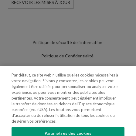
RECEVOIR LES MISES À JOUR
Politique de sécurité de l'information
Politique de Confidentialité
Conditions d'utilisation
Par défaut, ce site web n'utilise que les cookies nécessaires à
votre navigation. Si vous y consentez, les cookies peuvent
Politique de Cookies
également être utilisés pour personnaliser ou analyser votre
expérience, ou pour vous montrer des publicités plus
Paramètres des cookies
pertinentes. Votre consentement peut également impliquer
le transfert de données en dehors de l'Espace économique
Utilisation Frauduleuse du Nom/Brand
européen (ex. : USA). Les boutons vous permettent
d'accepter ou de refuser l'utilisation de tous les cookies ou
de gérer vos préférences.
Paramètres des cookies