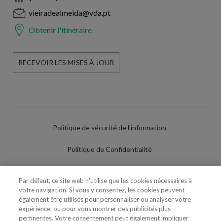
vieiradealmeida@vda.pt
Obtenir l'itinéraire
RECEVOIR LES MISES À JOUR
Politique de sécurité de l'information
Politique de Confidentialité
Conditions d'utilisation
Par défaut, ce site web n'utilise que les cookies nécessaires à
votre navigation. Si vous y consentez, les cookies peuvent
Politique de Cookies
également être utilisés pour personnaliser ou analyser votre
expérience, ou pour vous montrer des publicités plus
Paramètres des cookies
pertinentes. Votre consentement peut également impliquer