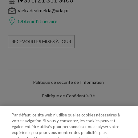
vieiradealmeida@vda.pt
Obtenir l'itinéraire
RECEVOIR LES MISES À JOUR
Politique de sécurité de l'information
Politique de Confidentialité
Conditions d'utilisation
Par défaut, ce site web n'utilise que les cookies nécessaires à
votre navigation. Si vous y consentez, les cookies peuvent
Politique de Cookies
également être utilisés pour personnaliser ou analyser votre
expérience, ou pour vous montrer des publicités plus
Paramètres des cookies